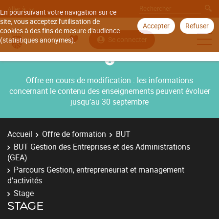
Aller à
En poursuivant votre navigation sur ce
site, vous acceptez l'utilisation de
Accepter
Refuser
cookies à des fins de mesure d'audience
Se connecter
(statistiques anonymes).
Offre en cours de modification : les informations
concernant le contenu des enseignements peuvent évoluer
jusqu’au 30 septembre
Accueil
Offre de formation
BUT
BUT Gestion des Entreprises et des Administrations
(GEA)
Parcours Gestion, entrepreneuriat et management
d'activités
Stage
STAGE