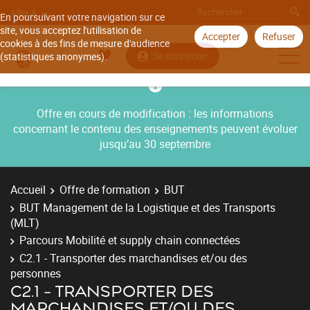
Aller à
En poursuivant votre navigation sur ce
site, vous acceptez l'utilisation de
Accepter
Refuser
cookies à des fins de mesure d'audience
Se connecter
(statistiques anonymes).
Offre en cours de modification : les informations
concernant le contenu des enseignements peuvent évoluer
jusqu’au 30 septembre
Accueil
Offre de formation
BUT
BUT Management de la Logistique et des Transports
(MLT)
Parcours Mobilité et supply chain connectées
C2.1 - Transporter des marchandises et/ou des
personnes
C2.1 - TRANSPORTER DES
MARCHANDISES ET/OU DES