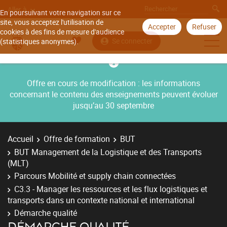
Aller à
En poursuivant votre navigation sur ce
site, vous acceptez l'utilisation de
Accepter
Refuser
cookies à des fins de mesure d'audience
Se connecter
(statistiques anonymes).
Offre en cours de modification : les informations
concernant le contenu des enseignements peuvent évoluer
jusqu’au 30 septembre
Accueil
Offre de formation
BUT
BUT Management de la Logistique et des Transports
(MLT)
Parcours Mobilité et supply chain connectées
C3.3 - Manager les ressources et les flux logistiques et
transports dans un contexte national et international
Démarche qualité
DÉMARCHE QUALITÉ