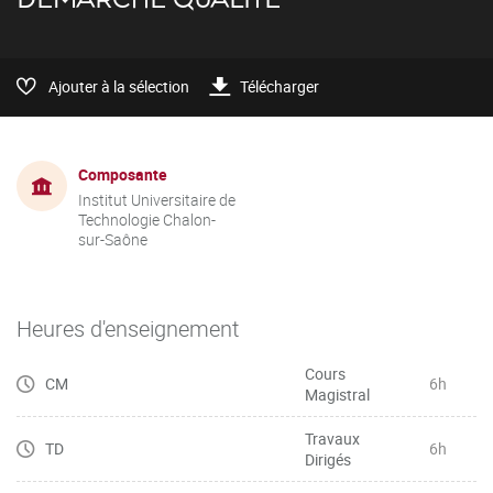
Ajouter à la sélection
Télécharger
Composante
Institut Universitaire de
Technologie Chalon-
sur-Saône
Heures d'enseignement
Cours
CM
6h
Magistral
Travaux
TD
6h
Dirigés