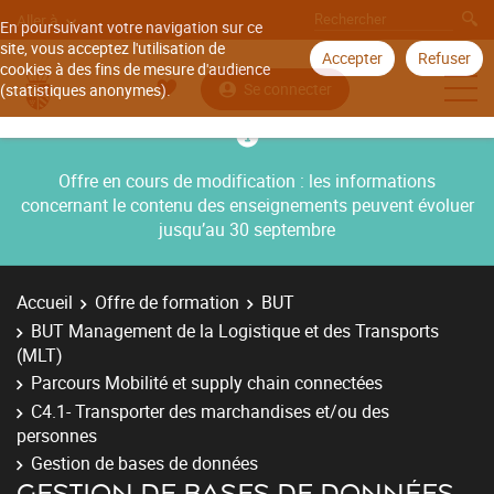
Aller à
En poursuivant votre navigation sur ce
site, vous acceptez l'utilisation de
Accepter
Refuser
cookies à des fins de mesure d'audience
Se connecter
(statistiques anonymes).
Offre en cours de modification : les informations
concernant le contenu des enseignements peuvent évoluer
jusqu’au 30 septembre
Accueil
Offre de formation
BUT
BUT Management de la Logistique et des Transports
(MLT)
Parcours Mobilité et supply chain connectées
C4.1- Transporter des marchandises et/ou des
personnes
Gestion de bases de données
GESTION DE BASES DE DONNÉES