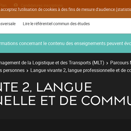
Plan
Candidatures inscriptions
 acceptez l'utilisation de cookies à des fins de mesure d'audience (statis
nsversale
Lire le référentiel commun des études
nformations concernant le contenu des enseignements peuvent év
agement de la Logistique et des Transports (MLT)
Parcours 
es personnes
Langue vivante 2, langue professionnelle et de
TE 2, LANGUE
ELLE ET DE COMM