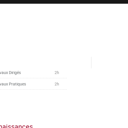
vaux Dirigés
2h
vaux Pratiques
2h
nnaissances