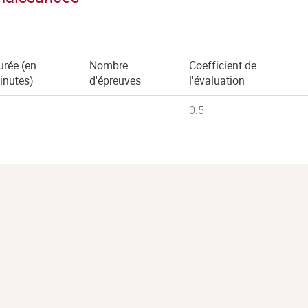
urée (en
Nombre
Coefficient de
inutes)
d'épreuves
l'évaluation
0.5