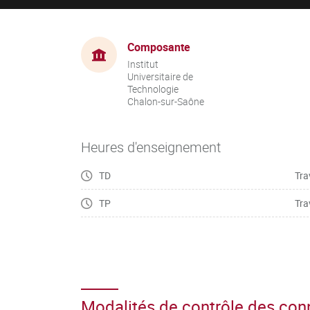
Composante
Institut
Universitaire de
Technologie
Chalon-sur-Saône
Heures d'enseignement
TD
Tra
TP
Tra
Modalités de contrôle des co