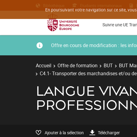
Bibliothèque
Etudiants internationaux
En poursuivant votre navigation sur ce site, vous
Suivre une UE Tra
Offre en cours de modification : les i
Accueil
Offre de formation
BUT
BUT Man
C4.1- Transporter des marchandises et/ou d
LANGUE VIVAN
PROFESSIONN
Ajouter à la sélection
Télécharger