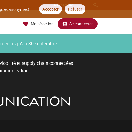
Accepter
Refuser
tiques anonymes).
Ma sélection
Se connecter
oluer jusqu’au 30 septembre
Mobilité et supply chain connectées
 communication
UNICATION