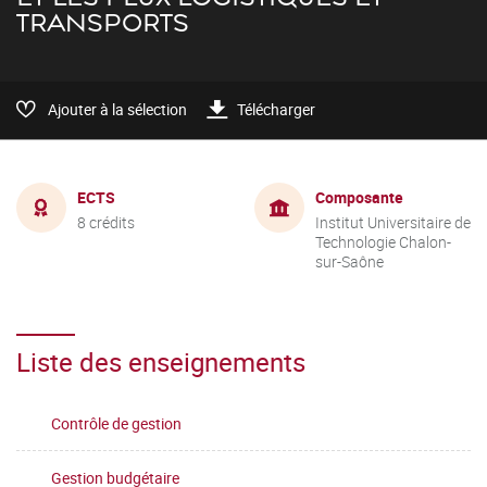
TRANSPORTS
Ajouter à la sélection
Télécharger
ECTS
Composante
8 crédits
Institut Universitaire de
Technologie Chalon-
sur-Saône
Liste des enseignements
Contrôle de gestion
Gestion budgétaire