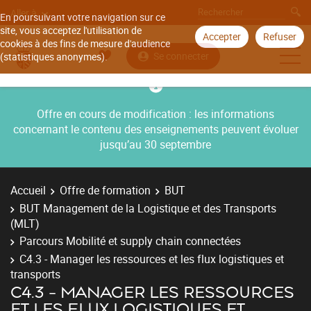
Aller à
En poursuivant votre navigation sur ce
site, vous acceptez l'utilisation de
Accepter
Refuser
cookies à des fins de mesure d'audience
Se connecter
(statistiques anonymes).
Offre en cours de modification : les informations
concernant le contenu des enseignements peuvent évoluer
jusqu’au 30 septembre
Accueil
Offre de formation
BUT
BUT Management de la Logistique et des Transports
(MLT)
Parcours Mobilité et supply chain connectées
C4.3 - Manager les ressources et les flux logistiques et
transports
C4.3 - MANAGER LES RESSOURCES
ET LES FLUX LOGISTIQUES ET