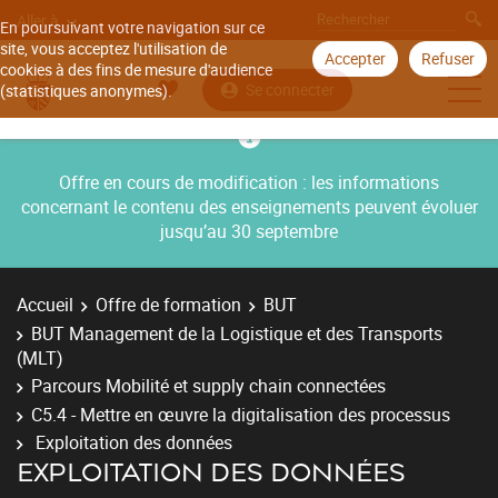
Aller à
En poursuivant votre navigation sur ce
site, vous acceptez l'utilisation de
Accepter
Refuser
cookies à des fins de mesure d'audience
Se connecter
(statistiques anonymes).
Offre en cours de modification : les informations
concernant le contenu des enseignements peuvent évoluer
jusqu’au 30 septembre
Accueil
Offre de formation
BUT
BUT Management de la Logistique et des Transports
(MLT)
Parcours Mobilité et supply chain connectées
C5.4 - Mettre en œuvre la digitalisation des processus
Exploitation des données
EXPLOITATION DES DONNÉES