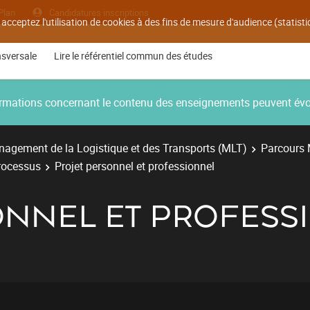
Plan
Candidatures inscriptions
 acceptez l'utilisation de cookies à des fins de mesure d'audience (statis
nsversale
Lire le référentiel commun des études
nformations concernant le contenu des enseignements peuvent év
agement de la Logistique et des Transports (MLT)
Parcours 
processus
Projet personnel et professionnel
ONNEL ET PROFESS