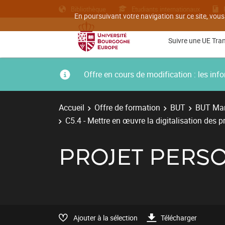
Bibliothèque
Etudiants internationaux
En poursuivant votre navigation sur ce site, vous
Suivre une UE Tra
Offre en cours de modification : les i
Accueil
Offre de formation
BUT
BUT Man
C5.4 - Mettre en œuvre la digitalisation des 
PROJET PERS
Ajouter à la sélection
Télécharger