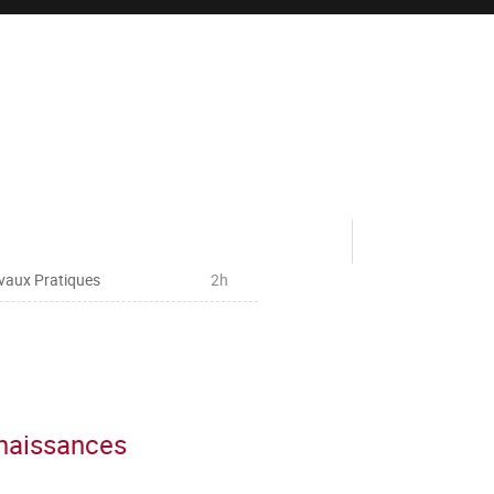
vaux Pratiques
2h
nnaissances