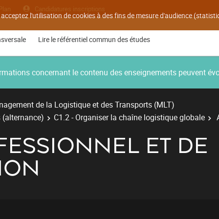
Plan
Candidatures inscriptions
 acceptez l'utilisation de cookies à des fins de mesure d'audience (statis
nsversale
Lire le référentiel commun des études
nformations concernant le contenu des enseignements peuvent év
agement de la Logistique et des Transports (MLT)
 (alternance)
C1.2 - Organiser la chaîne logistique globale
A
FESSIONNEL ET DE
ION