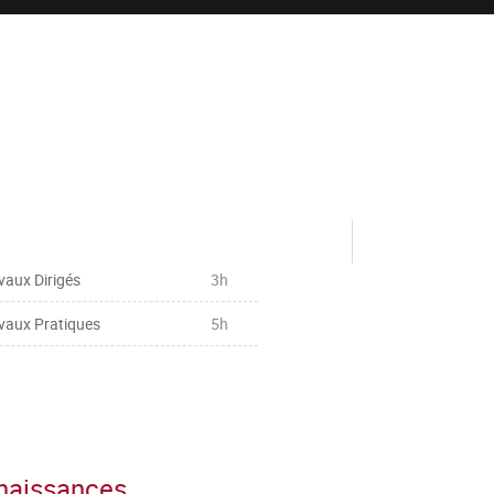
vaux Dirigés
3h
vaux Pratiques
5h
nnaissances