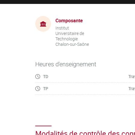
Composante
Institut
Universitaire de
Technologie
Chalon-sur-Saône
Heures d'enseignement
TD
Tra
TP
Tra
Modalités de contrôle des co