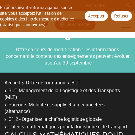
Aller à
En poursuivant votre navigation sur ce
site, vous acceptez l'utilisation de
Accepter
Refuser
cookies à des fins de mesure d'audience
Se connecter
(statistiques anonymes).
Offre en cours de modification : les informations
concernant le contenu des enseignements peuvent évoluer
jusqu’au 30 septembre
Accueil
Offre de formation
BUT
BUT Management de la Logistique et des Transports
(MLT)
Parcours Mobilité et supply chain connectées
(alternance)
C1.2 - Organiser la chaîne logistique globale
Calculs mathématiques pour la logistique et le transport
CALCULS MATHÉMATIQUES POUR