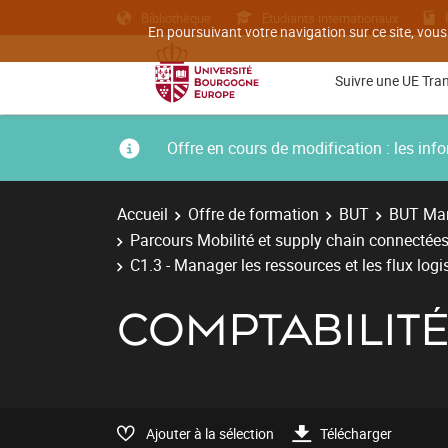
Bibliothèque
Etudiants internationaux
En poursuivant votre navigation sur ce site, vous
Suivre une UE Tra
Offre en cours de modification : les i
Accueil
Offre de formation
BUT
BUT Man
Parcours Mobilité et supply chain connectées
C1.3 - Manager les ressources et les flux logi
COMPTABILIT
Ajouter à la sélection
Télécharger