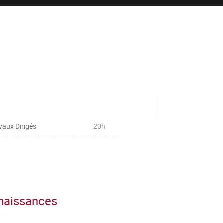
vaux Dirigés
20h
nnaissances