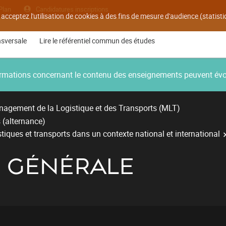
Plan
Candidatures inscriptions
 acceptez l'utilisation de cookies à des fins de mesure d'audience (statis
nsversale
Lire le référentiel commun des études
nformations concernant le contenu des enseignements peuvent év
agement de la Logistique et des Transports (MLT)
 (alternance)
stiques et transports dans un contexte national et international
É GÉNÉRALE