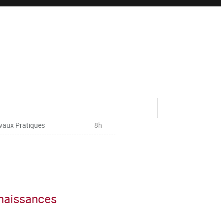
vaux Pratiques
8h
nnaissances