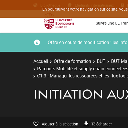
Bibliothèque
Etudiants internationaux
En poursuivant votre navigation sur ce site, vous
Suivre une UE Tra
Offre en cours de modification : les i
Accueil
Offre de formation
BUT
BUT Man
Parcours Mobilité et supply chain connectées
C1.3 - Manager les ressources et les flux logi
INITIATION A
Ajouter à la sélection
Télécharger