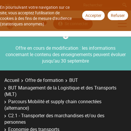
Aller à
En poursuivant votre navigation sur ce
site, vous acceptez l'utilisation de
Accepter
Refuser
cookies à des fins de mesure d'audience
Se connecter
(statistiques anonymes).
Offre en cours de modification : les informations
concernant le contenu des enseignements peuvent évoluer
jusqu’au 30 septembre
Accueil
Offre de formation
BUT
BUT Management de la Logistique et des Transports
(MLT)
Parcours Mobilité et supply chain connectées
(alternance)
C2.1 - Transporter des marchandises et/ou des
personnes
Economie des transports