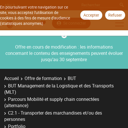
Aller à
En poursuivant votre navigation sur ce
site, vous acceptez l'utilisation de
Accepter
Refuser
cookies à des fins de mesure d'audience
Se connecter
(statistiques anonymes).
Offre en cours de modification : les informations
concernant le contenu des enseignements peuvent évoluer
jusqu’au 30 septembre
Accueil
Offre de formation
BUT
BUT Management de la Logistique et des Transports
(MLT)
Parcours Mobilité et supply chain connectées
(alternance)
C2.1 - Transporter des marchandises et/ou des
personnes
Portfolio