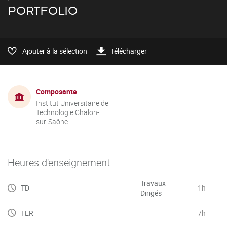
PORTFOLIO
Ajouter à la sélection
Télécharger
Composante
Institut Universitaire de
Technologie Chalon-
sur-Saône
Heures d'enseignement
Travaux
TD
1h
Dirigés
TER
7h