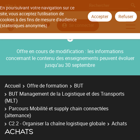
Aller à
En poursuivant votre navigation sur ce
site, vous acceptez l'utilisation de
Accepter
Refuser
cookies à des fins de mesure d'audience
Se connecter
(statistiques anonymes).
Offre en cours de modification : les informations
concernant le contenu des enseignements peuvent évoluer
jusqu’au 30 septembre
Accueil
Offre de formation
BUT
BUT Management de la Logistique et des Transports
(MLT)
Parcours Mobilité et supply chain connectées
(alternance)
C2.2 - Organiser la chaîne logistique globale
Achats
ACHATS