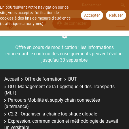
Aller à
En poursuivant votre navigation sur ce
site, vous acceptez l'utilisation de
Accepter
Refuser
cookies à des fins de mesure d'audience
Se connecter
(statistiques anonymes).
Offre en cours de modification : les informations
concernant le contenu des enseignements peuvent évoluer
jusqu’au 30 septembre
Accueil
Offre de formation
BUT
BUT Management de la Logistique et des Transports
(MLT)
Parcours Mobilité et supply chain connectées
(alternance)
C2.2 - Organiser la chaîne logistique globale
Expression, communication et méthodologie de travail
universitaire