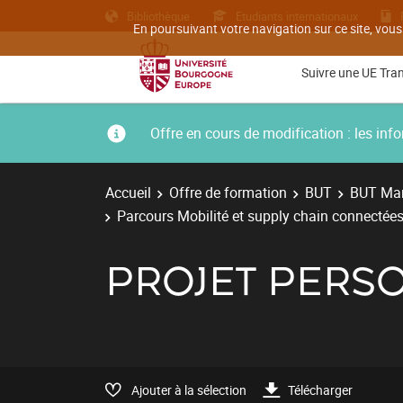
Bibliothèque
Etudiants internationaux
En poursuivant votre navigation sur ce site, vous
Suivre une UE Tra
Offre en cours de modification : les i
Accueil
Offre de formation
BUT
BUT Man
Parcours Mobilité et supply chain connectées
PROJET PERS
Ajouter à la sélection
Télécharger