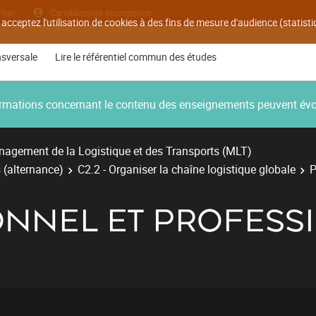
Plan
Candidatures inscriptions
 acceptez l'utilisation de cookies à des fins de mesure d'audience (statis
nsversale
Lire le référentiel commun des études
nformations concernant le contenu des enseignements peuvent év
agement de la Logistique et des Transports (MLT)
 (alternance)
C2.2 - Organiser la chaîne logistique globale
P
ONNEL ET PROFESS