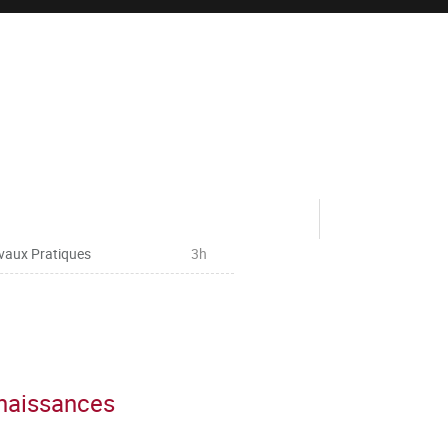
vaux Pratiques
3h
nnaissances