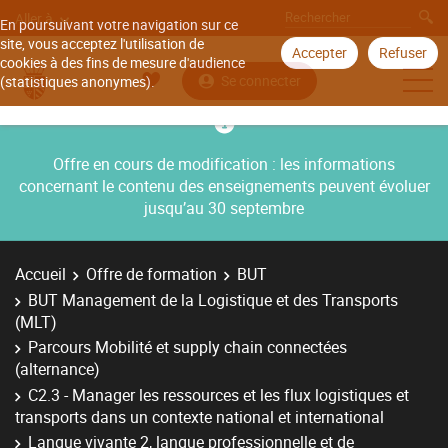
Aller à
En poursuivant votre navigation sur ce
site, vous acceptez l'utilisation de
Accepter
Refuser
cookies à des fins de mesure d'audience
Se connecter
(statistiques anonymes).
Offre en cours de modification : les informations
concernant le contenu des enseignements peuvent évoluer
jusqu’au 30 septembre
Accueil
Offre de formation
BUT
BUT Management de la Logistique et des Transports
(MLT)
Parcours Mobilité et supply chain connectées
(alternance)
C2.3 - Manager les ressources et les flux logistiques et
transports dans un contexte national et international
Langue vivante 2, langue professionnelle et de