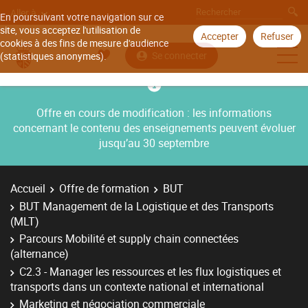
Aller à
En poursuivant votre navigation sur ce
site, vous acceptez l'utilisation de
Accepter
Refuser
cookies à des fins de mesure d'audience
Se connecter
(statistiques anonymes).
Offre en cours de modification : les informations
concernant le contenu des enseignements peuvent évoluer
jusqu’au 30 septembre
Accueil
Offre de formation
BUT
BUT Management de la Logistique et des Transports
(MLT)
Parcours Mobilité et supply chain connectées
(alternance)
C2.3 - Manager les ressources et les flux logistiques et
transports dans un contexte national et international
Marketing et négociation commerciale