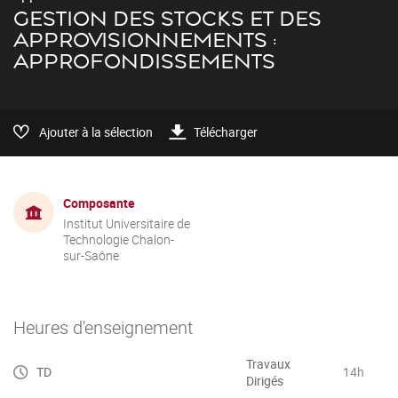
GESTION DES STOCKS ET DES
APPROVISIONNEMENTS :
APPROFONDISSEMENTS
Ajouter à la sélection
Télécharger
Composante
Institut Universitaire de
Technologie Chalon-
sur-Saône
Heures d'enseignement
Travaux
TD
14h
Dirigés