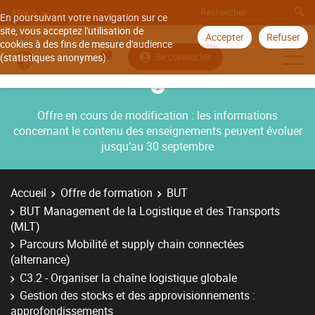
Aller à
En poursuivant votre navigation sur ce
site, vous acceptez l'utilisation de
Accepter
Refuser
cookies à des fins de mesure d'audience
Se connecter
(statistiques anonymes).
Offre en cours de modification : les informations
concernant le contenu des enseignements peuvent évoluer
jusqu’au 30 septembre
Accueil
Offre de formation
BUT
BUT Management de la Logistique et des Transports
(MLT)
Parcours Mobilité et supply chain connectées
(alternance)
C3.2 - Organiser la chaîne logistique globale
Gestion des stocks et des approvisionnements :
approfondissements