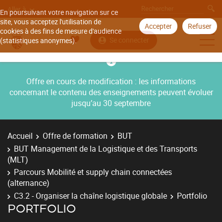
Aller à
En poursuivant votre navigation sur ce
site, vous acceptez l'utilisation de
Accepter
Refuser
cookies à des fins de mesure d'audience
Se connecter
(statistiques anonymes).
Offre en cours de modification : les informations
concernant le contenu des enseignements peuvent évoluer
jusqu’au 30 septembre
Accueil
Offre de formation
BUT
BUT Management de la Logistique et des Transports
(MLT)
Parcours Mobilité et supply chain connectées
(alternance)
C3.2 - Organiser la chaîne logistique globale
Portfolio
PORTFOLIO