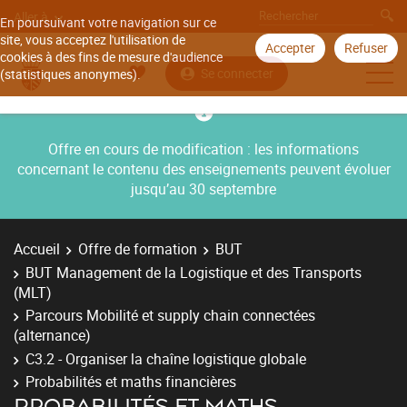
Aller à
En poursuivant votre navigation sur ce
site, vous acceptez l'utilisation de
Accepter
Refuser
cookies à des fins de mesure d'audience
Se connecter
(statistiques anonymes).
Offre en cours de modification : les informations
concernant le contenu des enseignements peuvent évoluer
jusqu’au 30 septembre
Accueil
Offre de formation
BUT
BUT Management de la Logistique et des Transports
(MLT)
Parcours Mobilité et supply chain connectées
(alternance)
C3.2 - Organiser la chaîne logistique globale
Probabilités et maths financières
PROBABILITÉS ET MATHS