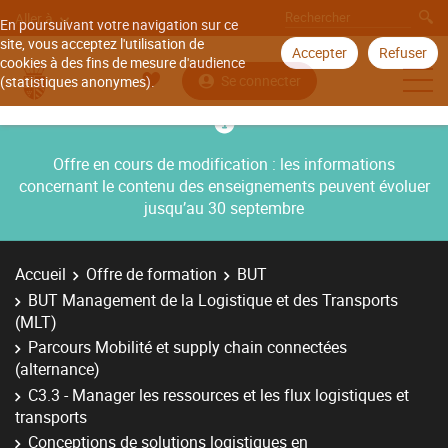
Aller à
En poursuivant votre navigation sur ce
site, vous acceptez l'utilisation de
Accepter
Refuser
cookies à des fins de mesure d'audience
Se connecter
(statistiques anonymes).
Offre en cours de modification : les informations
concernant le contenu des enseignements peuvent évoluer
jusqu’au 30 septembre
Accueil
Offre de formation
BUT
BUT Management de la Logistique et des Transports
(MLT)
Parcours Mobilité et supply chain connectées
(alternance)
C3.3 - Manager les ressources et les flux logistiques et
transports
Conceptions de solutions logistiques en