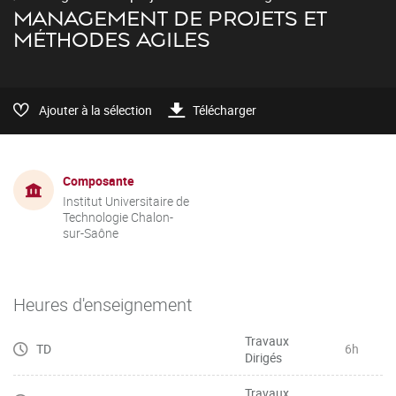
MANAGEMENT DE PROJETS ET
MÉTHODES AGILES
Ajouter à la sélection
Télécharger
Composante
Institut Universitaire de
Technologie Chalon-
sur-Saône
Heures d'enseignement
Travaux
TD
6h
Dirigés
Travaux