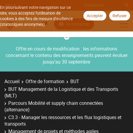
Aller à
En poursuivant votre navigation sur ce
site, vous acceptez l'utilisation de
Accepter
Refuser
cookies à des fins de mesure d'audience
Se connecter
(statistiques anonymes).
Offre en cours de modification : les informations
concernant le contenu des enseignements peuvent évoluer
jusqu’au 30 septembre
Accueil
Offre de formation
BUT
BUT Management de la Logistique et des Transports
(MLT)
Parcours Mobilité et supply chain connectées
(alternance)
C3.3 - Manager les ressources et les flux logistiques et
transports
Management de projets et méthodes agiles