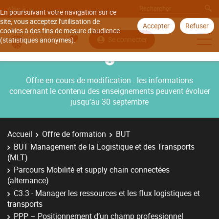
Aller à
En poursuivant votre navigation sur ce
site, vous acceptez l'utilisation de
Accepter
Refuser
cookies à des fins de mesure d'audience
Se connecter
(statistiques anonymes).
Offre en cours de modification : les informations
concernant le contenu des enseignements peuvent évoluer
jusqu’au 30 septembre
Accueil
Offre de formation
BUT
BUT Management de la Logistique et des Transports
(MLT)
Parcours Mobilité et supply chain connectées
(alternance)
C3.3 - Manager les ressources et les flux logistiques et
transports
PPP – Positionnement d’un champ professionnel