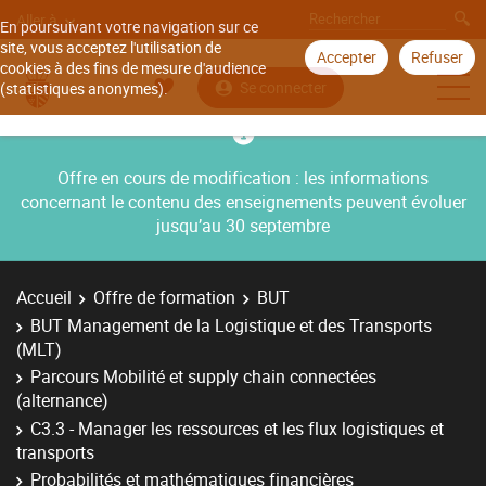
Aller à
En poursuivant votre navigation sur ce
site, vous acceptez l'utilisation de
Accepter
Refuser
cookies à des fins de mesure d'audience
Se connecter
(statistiques anonymes).
Offre en cours de modification : les informations
concernant le contenu des enseignements peuvent évoluer
jusqu’au 30 septembre
Accueil
Offre de formation
BUT
BUT Management de la Logistique et des Transports
(MLT)
Parcours Mobilité et supply chain connectées
(alternance)
C3.3 - Manager les ressources et les flux logistiques et
transports
Probabilités et mathématiques financières