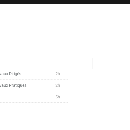
vaux Dirigés
2h
vaux Pratiques
2h
5h