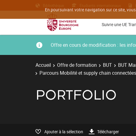
Bibliothèque
Etudiants internationaux
En poursuivant votre navigation sur ce site, vous
Suivre une UE Tra
Offre en cours de modification : les i
Accueil
Offre de formation
BUT
BUT Man
Parcours Mobilité et supply chain connectées
PORTFOLIO
Ajouter à la sélection
Télécharger