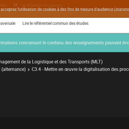
Plan
Candidatures inscriptions
 acceptez l'utilisation de cookies à des fins de mesure d'audience (statis
nsversale
Lire le référentiel commun des études
nformations concernant le contenu des enseignements peuvent év
agement de la Logistique et des Transports (MLT)
 (alternance)
C3.4 - Mettre en œuvre la digitalisation des pro