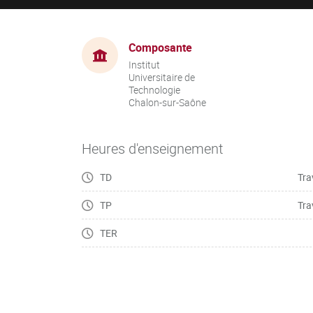
Composante
Institut
Universitaire de
Technologie
Chalon-sur-Saône
Heures d'enseignement
TD
Tra
TP
Tra
TER