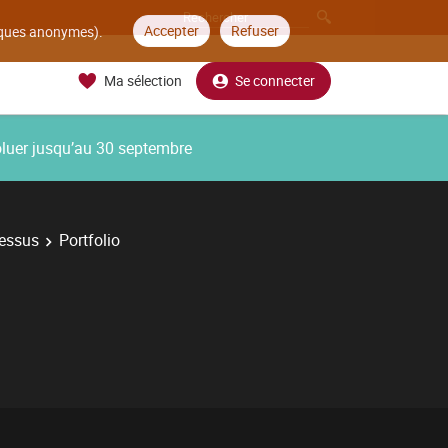
Accepter
Refuser
tiques anonymes).
Ma sélection
Se connecter
oluer jusqu’au 30 septembre
cessus
Portfolio