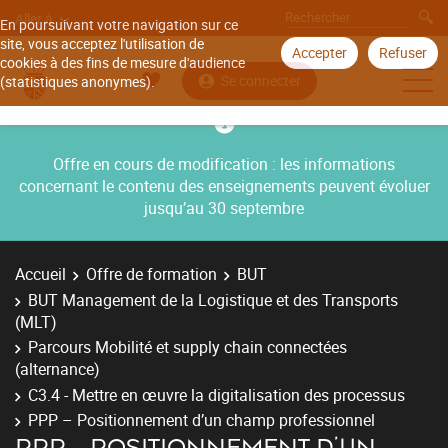
Aller à
En poursuivant votre navigation sur ce
site, vous acceptez l'utilisation de
Accepter
Refuser
cookies à des fins de mesure d'audience
Se connecter
(statistiques anonymes).
Offre en cours de modification : les informations
concernant le contenu des enseignements peuvent évoluer
jusqu’au 30 septembre
Accueil
Offre de formation
BUT
BUT Management de la Logistique et des Transports
(MLT)
Parcours Mobilité et supply chain connectées
(alternance)
C3.4 - Mettre en œuvre la digitalisation des processus
PPP – Positionnement d’un champ professionnel
PPP – POSITIONNEMENT D’UN