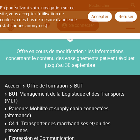
Aller à
En poursuivant votre navigation sur ce
site, vous acceptez l'utilisation de
Accepter
Refuser
cookies à des fins de mesure d'audience
Se connecter
(statistiques anonymes).
Offre en cours de modification : les informations
concernant le contenu des enseignements peuvent évoluer
jusqu’au 30 septembre
Accueil
Offre de formation
BUT
BUT Management de la Logistique et des Transports
(MLT)
Parcours Mobilité et supply chain connectées
(alternance)
C4.1- Transporter des marchandises et/ou des
personnes
Expression et Communication