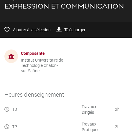
EXPRESSION ET COMMUNICATION
Ajouter à la sélection
Télécharger
Composante
Institut Universitaire de
Technologie Chalon-
sur-Saône
Heures d'enseignement
Travaux
TD
2h
Dirigés
Travaux
TP
2h
Pratiques