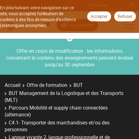
Aller à
En poursuivant votre navigation sur ce
site, vous acceptez l'utilisation de
Accepter
Refuser
cookies à des fins de mesure d'audience
Se connecter
(statistiques anonymes).
Offre en cours de modification : les informations
concernant le contenu des enseignements peuvent évoluer
jusqu’au 30 septembre
Accueil
Offre de formation
BUT
BUT Management de la Logistique et des Transports
(MLT)
Parcours Mobilité et supply chain connectées
(alternance)
C4.1- Transporter des marchandises et/ou des
personnes
Langue vivante 2, langue professionnelle et de