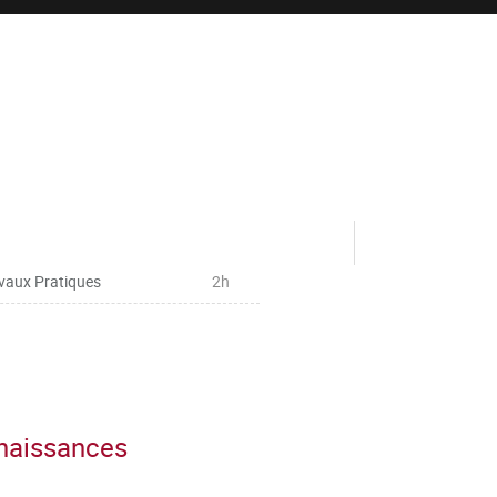
vaux Pratiques
2h
nnaissances