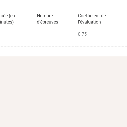
urée (en
Nombre
Coefficient de
inutes)
d'épreuves
l'évaluation
0.75