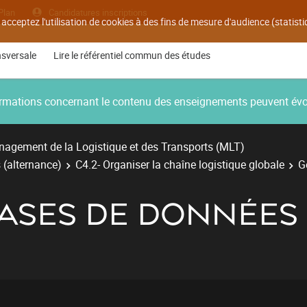
Plan
Candidatures inscriptions
 acceptez l'utilisation de cookies à des fins de mesure d'audience (statis
nsversale
Lire le référentiel commun des études
nformations concernant le contenu des enseignements peuvent év
agement de la Logistique et des Transports (MLT)
 (alternance)
C4.2- Organiser la chaîne logistique globale
G
BASES DE DONNÉES