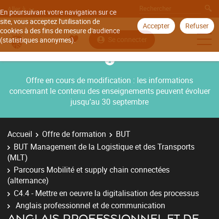
Aller à
En poursuivant votre navigation sur ce
site, vous acceptez l'utilisation de
Accepter
Refuser
cookies à des fins de mesure d'audience
Se connecter
(statistiques anonymes).
Offre en cours de modification : les informations
concernant le contenu des enseignements peuvent évoluer
jusqu’au 30 septembre
Accueil
Offre de formation
BUT
BUT Management de la Logistique et des Transports
(MLT)
Parcours Mobilité et supply chain connectées
(alternance)
C4.4 - Mettre en oeuvre la digitalisation des processus
Anglais professionnel et de communication
ANGLAIS PROFESSIONNEL ET DE