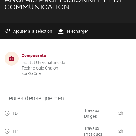
COMMUNICATION
Ajouter à la sélection
Télécharger
Composante
Institut Universitaire de
Technologie Chalon-
sur-Saône
Heures d'enseignement
Travaux
TD
2h
Dirigés
Travaux
TP
2h
Pratiques