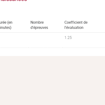
urée (en
Nombre
Coefficient de
inutes)
d'épreuves
l'évaluation
1.25