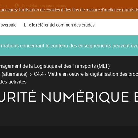
Plan
Candidatures inscriptions
 acceptez l'utilisation de cookies à des fins de mesure d'audience (statis
nsversale
Lire le référentiel commun des études
nformations concernant le contenu des enseignements peuvent év
agement de la Logistique et des Transports (MLT)
 (alternance)
C4.4 - Mettre en oeuvre la digitalisation des pro
es activités
CURITÉ NUMÉRIQUE 