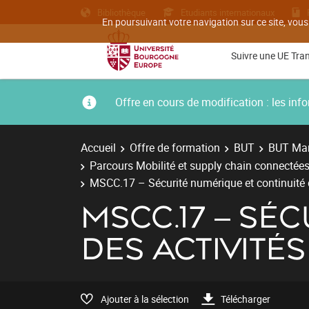
Bibliothèque
Etudiants internationaux
En poursuivant votre navigation sur ce site, vous
Suivre une UE Tra
Offre en cours de modification : les i
Accueil
Offre de formation
BUT
BUT Man
Parcours Mobilité et supply chain connectées
MSCC.17 – Sécurité numérique et continuité d
MSCC.17 – SÉ
DES ACTIVITÉS
Ajouter à la sélection
Télécharger