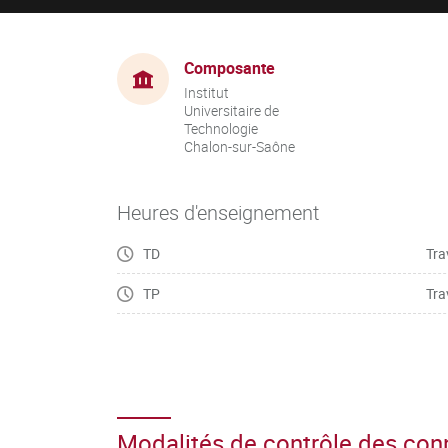
Composante
Institut
Universitaire de
Technologie
Chalon-sur-Saône
Heures d'enseignement
TD
Tra
TP
Tra
Modalités de contrôle des co