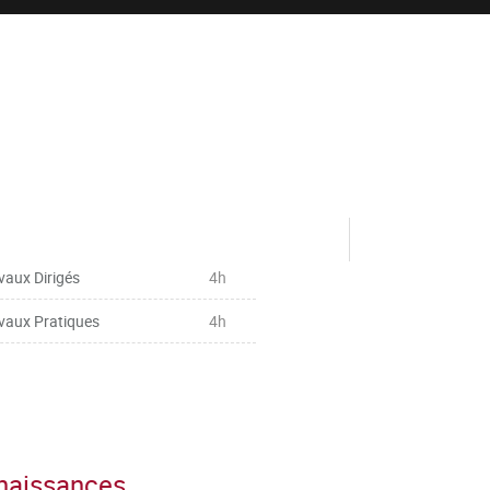
vaux Dirigés
4h
vaux Pratiques
4h
nnaissances