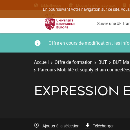
Bibliothèque
Etudiants internationaux
En poursuivant votre navigation sur ce site, vous
Suivre une UE Tra
Offre en cours de modification : les i
Accueil
Offre de formation
BUT
BUT Man
Parcours Mobilité et supply chain connectées
EXPRESSION 
Ajouter à la sélection
Télécharger