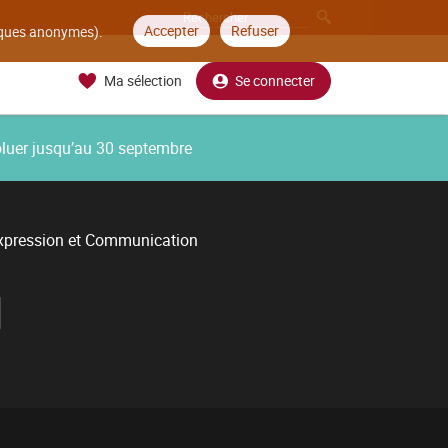
Accepter
Refuser
tiques anonymes).
Ma sélection
Se connecter
oluer jusqu’au 30 septembre
xpression et Communication
N