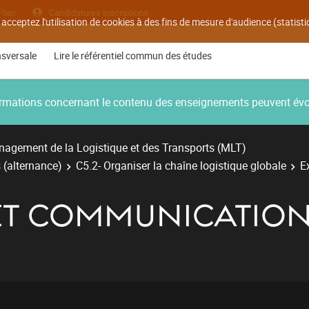
Plan
Candidatures inscriptions
 acceptez l'utilisation de cookies à des fins de mesure d'audience (statis
nsversale
Lire le référentiel commun des études
nformations concernant le contenu des enseignements peuvent év
agement de la Logistique et des Transports (MLT)
 (alternance)
C5.2- Organiser la chaîne logistique globale
E
ET COMMUNICATIO