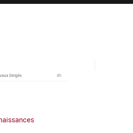
vaux Dirigés
4h
nnaissances