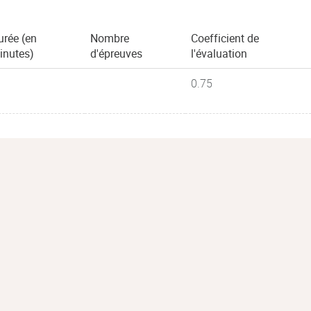
urée (en
Nombre
Coefficient de
inutes)
d'épreuves
l'évaluation
0.75