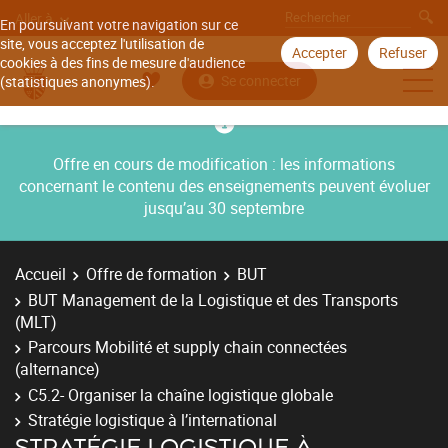
Aller à
En poursuivant votre navigation sur ce
site, vous acceptez l'utilisation de
Accepter
Refuser
cookies à des fins de mesure d'audience
Se connecter
(statistiques anonymes).
Offre en cours de modification : les informations
concernant le contenu des enseignements peuvent évoluer
jusqu’au 30 septembre
Accueil
Offre de formation
BUT
BUT Management de la Logistique et des Transports
(MLT)
Parcours Mobilité et supply chain connectées
(alternance)
C5.2- Organiser la chaîne logistique globale
Stratégie logistique à l’international
STRATÉGIE LOGISTIQUE À