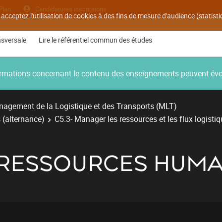
Plan
Candidatures inscriptions
 acceptez l'utilisation de cookies à des fins de mesure d'audience (statis
nsversale
Lire le référentiel commun des études
nformations concernant le contenu des enseignements peuvent év
agement de la Logistique et des Transports (MLT)
 (alternance)
C5.3- Manager les ressources et les flux logistiq
 RESSOURCES HUMA