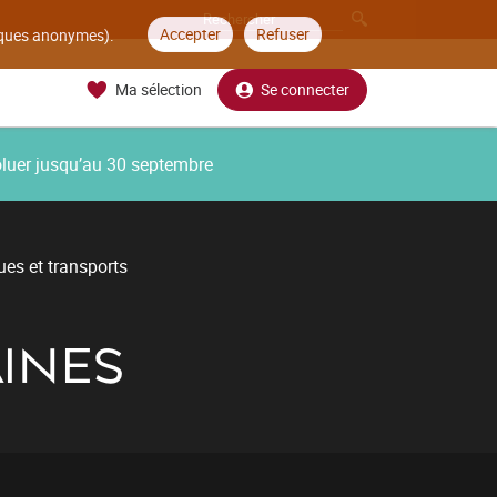
Accepter
Refuser
tiques anonymes).
Ma sélection
Se connecter
oluer jusqu’au 30 septembre
ues et transports
INES