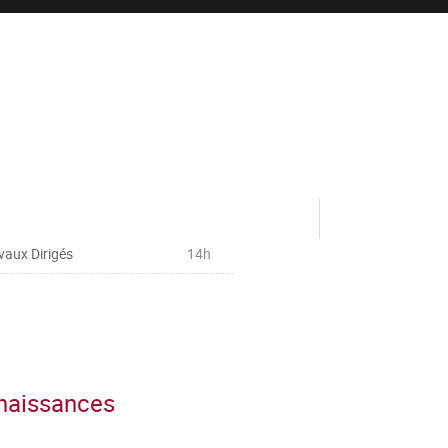
vaux Dirigés
14h
nnaissances