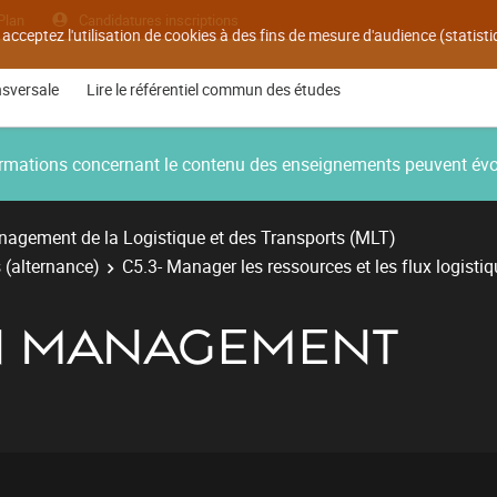
Plan
Candidatures inscriptions
 acceptez l'utilisation de cookies à des fins de mesure d'audience (statis
nsversale
Lire le référentiel commun des études
nformations concernant le contenu des enseignements peuvent év
agement de la Logistique et des Transports (MLT)
 (alternance)
C5.3- Manager les ressources et les flux logistiq
N MANAGEMENT