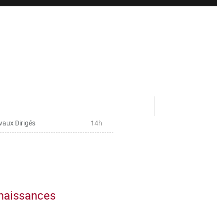
vaux Dirigés
14h
nnaissances