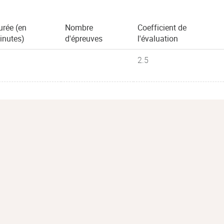
urée (en
Nombre
Coefficient de
inutes)
d'épreuves
l'évaluation
2.5