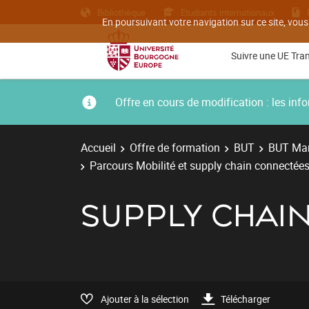
Bibliothèque
Etudiants internationaux
En poursuivant votre navigation sur ce site, vous
Suivre une UE Tra
Offre en cours de modification : les i
Accueil
Offre de formation
BUT
BUT Man
Parcours Mobilité et supply chain connectées
SUPPLY CHAI
Ajouter à la sélection
Télécharger