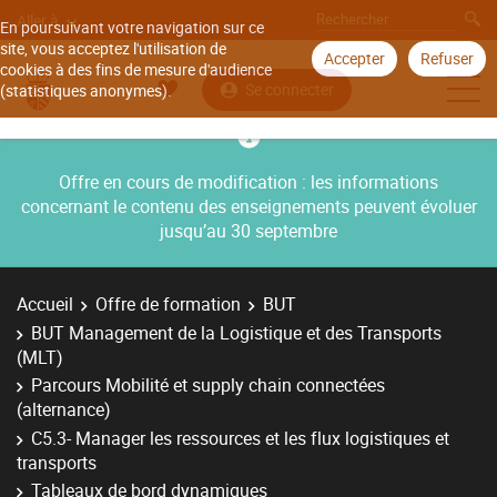
Aller à
En poursuivant votre navigation sur ce
site, vous acceptez l'utilisation de
Accepter
Refuser
cookies à des fins de mesure d'audience
Se connecter
(statistiques anonymes).
Offre en cours de modification : les informations
concernant le contenu des enseignements peuvent évoluer
jusqu’au 30 septembre
Accueil
Offre de formation
BUT
BUT Management de la Logistique et des Transports
(MLT)
Parcours Mobilité et supply chain connectées
(alternance)
C5.3- Manager les ressources et les flux logistiques et
transports
Tableaux de bord dynamiques