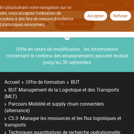
Aller à
En poursuivant votre navigation sur ce
site, vous acceptez l'utilisation de
Accepter
Refuser
cookies à des fins de mesure d'audience
Se connecter
(statistiques anonymes).
Offre en cours de modification : les informations
concernant le contenu des enseignements peuvent évoluer
jusqu’au 30 septembre
Accueil
Offre de formation
BUT
BUT Management de la Logistique et des Transports
(MLT)
Parcours Mobilité et supply chain connectées
(alternance)
C5.3- Manager les ressources et les flux logistiques et
transports
Techniques quantitatives de recherche opérationnelle :