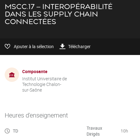
MSCC.17 – INTEROPÉRABILITÉ
DANS LES SUPPLY CHAIN
CONNECTÉES
Ajouter à la sélection
Télécharger
Composante
Institut Universitaire de
Technologie Chalon-
sur-Saône
Heures d'enseignement
Travaux
TD
10h
Dirigés