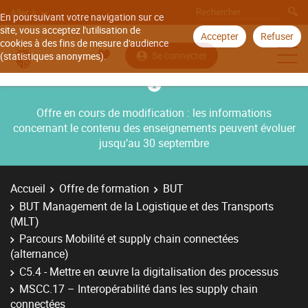
Aller à
En poursuivant votre navigation sur ce
site, vous acceptez l'utilisation de
Accepter
Refuser
cookies à des fins de mesure d'audience
Se connecter
(statistiques anonymes).
Offre en cours de modification : les informations
concernant le contenu des enseignements peuvent évoluer
jusqu’au 30 septembre
Accueil
Offre de formation
BUT
BUT Management de la Logistique et des Transports
(MLT)
Parcours Mobilité et supply chain connectées
(alternance)
C5.4 - Mettre en œuvre la digitalisation des processus
MSCC.17 – Interopérabilité dans les supply chain
connectées