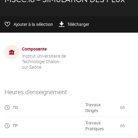
Ajouter à la sélection
Télécharger
Composante
Institut Universitaire de
Technologie Chalon-
sur-Saône
Heures d'enseignement
Travaux
TD
6h
Dirigés
Travaux
TP
6h
Pratiques