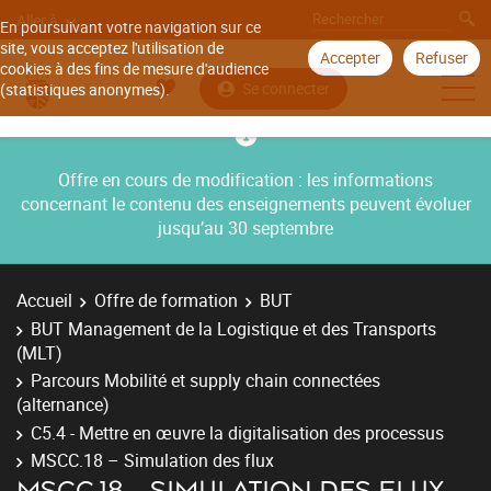
Aller à
En poursuivant votre navigation sur ce
site, vous acceptez l'utilisation de
Accepter
Refuser
cookies à des fins de mesure d'audience
Se connecter
(statistiques anonymes).
Offre en cours de modification : les informations
concernant le contenu des enseignements peuvent évoluer
jusqu’au 30 septembre
Accueil
Offre de formation
BUT
BUT Management de la Logistique et des Transports
(MLT)
Parcours Mobilité et supply chain connectées
(alternance)
C5.4 - Mettre en œuvre la digitalisation des processus
MSCC.18 – Simulation des flux
MSCC.18 – SIMULATION DES FLUX