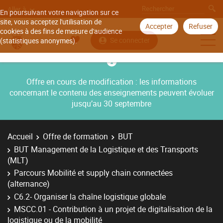
Aller à
En poursuivant votre navigation sur ce
site, vous acceptez l'utilisation de
Accepter
Refuser
cookies à des fins de mesure d'audience
Se connecter
(statistiques anonymes).
Offre en cours de modification : les informations
concernant le contenu des enseignements peuvent évoluer
jusqu’au 30 septembre
Accueil
Offre de formation
BUT
BUT Management de la Logistique et des Transports
(MLT)
Parcours Mobilité et supply chain connectées
(alternance)
C6.2- Organiser la chaîne logistique globale
MSCC.01 - Contribution à un projet de digitalisation de la
logistique ou de la mobilité