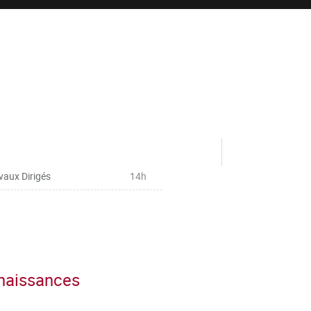
vaux Dirigés
14h
nnaissances