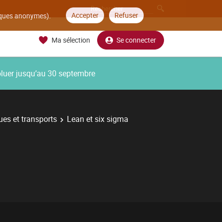
Accepter
Refuser
tiques anonymes).
Ma sélection
Se connecter
oluer jusqu’au 30 septembre
ues et transports
Lean et six sigma