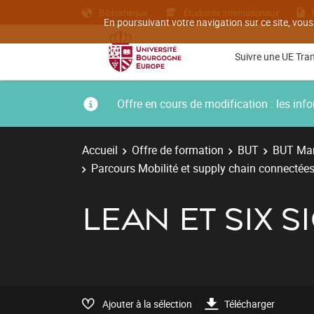
Bibliothèque
Etudiants internationaux
En poursuivant votre navigation sur ce site, vous
Suivre une UE Tra
Offre en cours de modification : les i
Accueil
Offre de formation
BUT
BUT Man
Parcours Mobilité et supply chain connectées
LEAN ET SIX 
Ajouter à la sélection
Télécharger