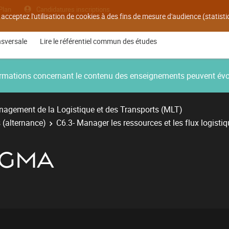
Plan
Candidatures inscriptions
 acceptez l'utilisation de cookies à des fins de mesure d'audience (statis
nsversale
Lire le référentiel commun des études
nformations concernant le contenu des enseignements peuvent év
agement de la Logistique et des Transports (MLT)
 (alternance)
C6.3- Manager les ressources et les flux logistiq
SIGMA