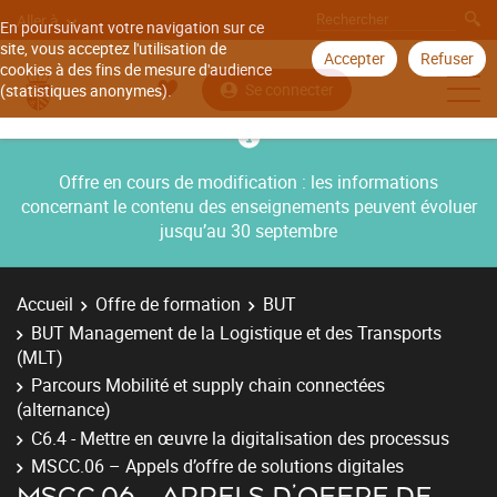
Aller à
En poursuivant votre navigation sur ce
site, vous acceptez l'utilisation de
Accepter
Refuser
cookies à des fins de mesure d'audience
Se connecter
(statistiques anonymes).
Offre en cours de modification : les informations
concernant le contenu des enseignements peuvent évoluer
jusqu’au 30 septembre
Accueil
Offre de formation
BUT
BUT Management de la Logistique et des Transports
(MLT)
Parcours Mobilité et supply chain connectées
(alternance)
C6.4 - Mettre en œuvre la digitalisation des processus
MSCC.06 – Appels d’offre de solutions digitales
MSCC.06 – APPELS D’OFFRE DE