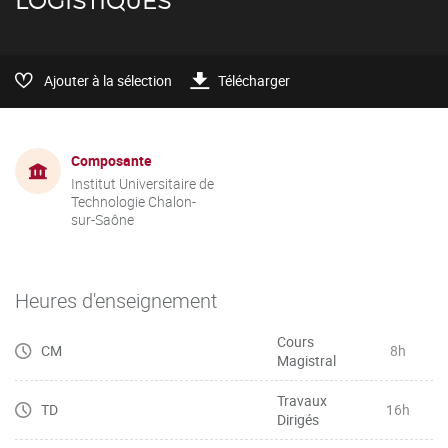
LOGISTIQUES
Ajouter à la sélection
Télécharger
Composante
Institut Universitaire de
Technologie Chalon-
sur-Saône
Heures d'enseignement
Cours
CM
8h
Magistral
Travaux
TD
16h
Dirigés