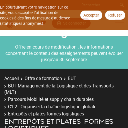
Aller à
En poursuivant votre navigation sur ce
site, vous acceptez l'utilisation de
Accepter
Refuser
cookies à des fins de mesure d'audience
Se connecter
(statistiques anonymes).
Offre en cours de modification : les informations
concernant le contenu des enseignements peuvent évoluer
jusqu’au 30 septembre
Accueil
Offre de formation
BUT
BUT Management de la Logistique et des Transports
(MLT)
Parcours Mobilité et supply chain durables
C1.2 - Organiser la chaîne logistique globale
Entrepôts et plates-formes logistiques
ENTREPÔTS ET PLATES-FORMES