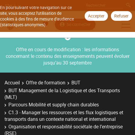
Aller à
En poursuivant votre navigation sur ce
site, vous acceptez l'utilisation de
Accepter
Refuser
cookies à des fins de mesure d'audience
Se connecter
(statistiques anonymes).
Offre en cours de modification : les informations
concernant le contenu des enseignements peuvent évoluer
jusqu’au 30 septembre
Accueil
Offre de formation
BUT
BUT Management de la Logistique et des Transports
(MLT)
Parcours Mobilité et supply chain durables
C1.3 - Manager les ressources et les flux logistiques et
transports dans un contexte national et international
Organisation et responsabilité sociétale de l’entreprise
(RSE)