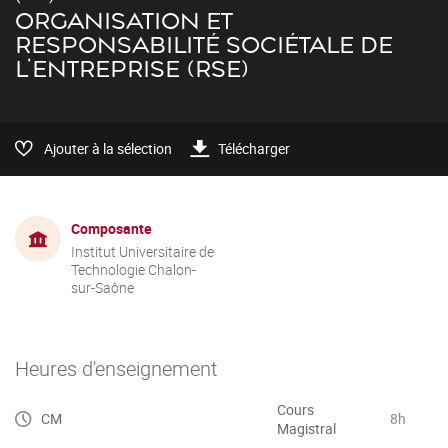
ORGANISATION ET
RESPONSABILITÉ SOCIÉTALE DE
L’ENTREPRISE (RSE)
Ajouter à la sélection
Télécharger
Composante
Institut Universitaire de
Technologie Chalon-
sur-Saône
Heures d'enseignement
Cours
CM
8h
Magistral