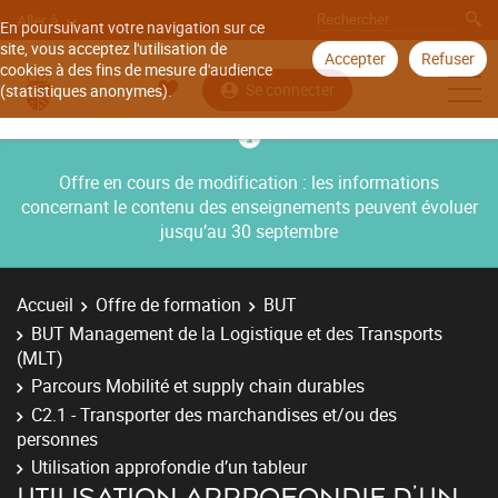
Aller à
En poursuivant votre navigation sur ce
site, vous acceptez l'utilisation de
Accepter
Refuser
cookies à des fins de mesure d'audience
Se connecter
(statistiques anonymes).
Offre en cours de modification : les informations
concernant le contenu des enseignements peuvent évoluer
jusqu’au 30 septembre
Accueil
Offre de formation
BUT
BUT Management de la Logistique et des Transports
(MLT)
Parcours Mobilité et supply chain durables
C2.1 - Transporter des marchandises et/ou des
personnes
Utilisation approfondie d’un tableur
UTILISATION APPROFONDIE D’UN