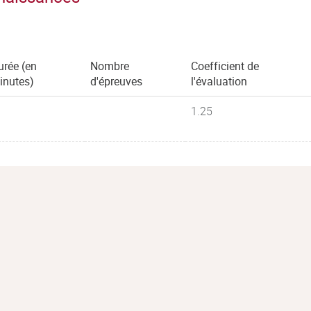
urée (en
Nombre
Coefficient de
inutes)
d'épreuves
l'évaluation
1.25