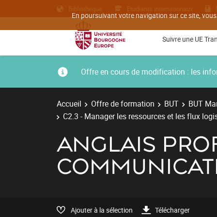
Bibliothèque
Etudiants internationaux
En poursuivant votre navigation sur ce site, vous
Suivre une UE Tra
Offre en cours de modification : les i
Accueil
Offre de formation
BUT
BUT Man
C2.3 - Manager les ressources et les flux logi
ANGLAIS PRO
COMMUNICAT
Ajouter à la sélection
Télécharger