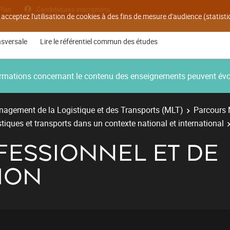
Plan
Candidatures inscriptions
 acceptez l'utilisation de cookies à des fins de mesure d'audience (statis
nsversale
Lire le référentiel commun des études
nformations concernant le contenu des enseignements peuvent év
agement de la Logistique et des Transports (MLT)
Parcours 
stiques et transports dans un contexte national et international
FESSIONNEL ET DE
ION