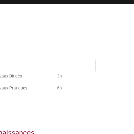
vaux Dirigés
3h
vaux Pratiques
6h
nnaissances