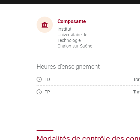
Composante
Institut
Universitaire de
Technologie
Chalon-sur-Saône
Heures d'enseignement
TD
Tra
TP
Tra
Modalités de contrôle des co