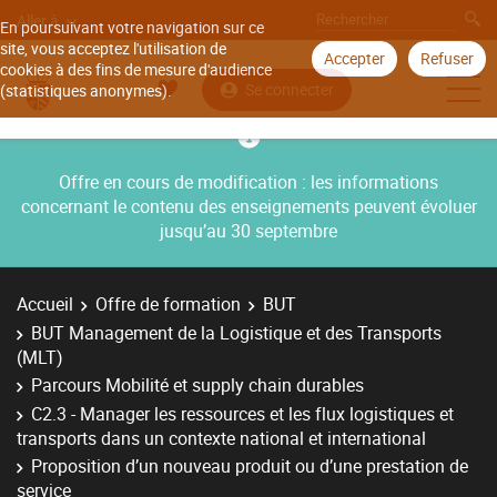
Aller à
En poursuivant votre navigation sur ce
site, vous acceptez l'utilisation de
Accepter
Refuser
cookies à des fins de mesure d'audience
Se connecter
(statistiques anonymes).
Offre en cours de modification : les informations
concernant le contenu des enseignements peuvent évoluer
jusqu’au 30 septembre
Accueil
Offre de formation
BUT
BUT Management de la Logistique et des Transports
(MLT)
Parcours Mobilité et supply chain durables
C2.3 - Manager les ressources et les flux logistiques et
transports dans un contexte national et international
Proposition d’un nouveau produit ou d’une prestation de
service