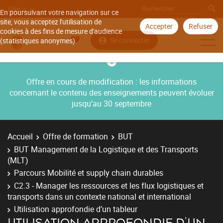
Aller à
En poursuivant votre navigation sur ce
site, vous acceptez l'utilisation de
Accepter
Refuser
cookies à des fins de mesure d'audience
Se connecter
(statistiques anonymes).
Offre en cours de modification : les informations
concernant le contenu des enseignements peuvent évoluer
jusqu’au 30 septembre
Accueil
Offre de formation
BUT
BUT Management de la Logistique et des Transports
(MLT)
Parcours Mobilité et supply chain durables
C2.3 - Manager les ressources et les flux logistiques et
transports dans un contexte national et international
Utilisation approfondie d’un tableur
UTILISATION APPROFONDIE D’UN